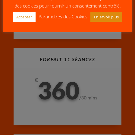
180
des cookies pour fournir un consentement contrôlé.
/
30 mins
Paramètres des Cookies
Accepter
En savoir plus
FORFAIT 11 SÉANCES
360
€
/
30 mins