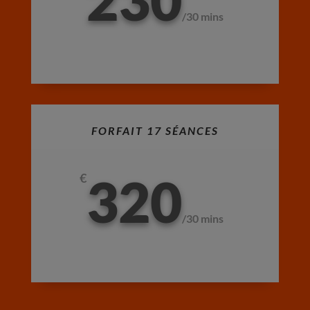
/
30 mins
FORFAIT 17 SÉANCES
320
€
/
30 mins