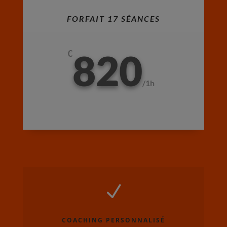
FORFAIT 17 SÉANCES
820
€
/
1h
N
COACHING PERSONNALISÉ