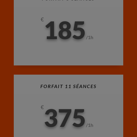
185
€
/
1h
FORFAIT 11 SÉANCES
375
€
/
1h