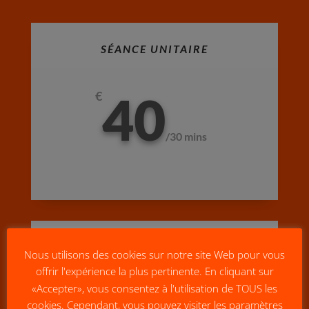
SÉANCE UNITAIRE
40
€
/
30 mins
FORFAIT 5 SÉANCES
Nous utilisons des cookies sur notre site Web pour vous
offrir l'expérience la plus pertinente. En cliquant sur
«Accepter», vous consentez à l'utilisation de TOUS les
€
cookies. Cependant, vous pouvez visiter les paramètres