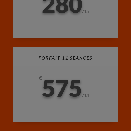
280
/
1h
FORFAIT 11 SÉANCES
575
€
/
1h